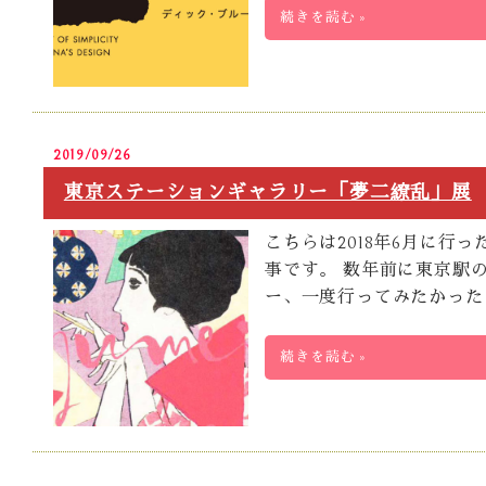
続きを読む »
2019/09/26
東京ステーションギャラリー「夢二繚乱」展
こちらは2018年6月に
事です。 数年前に東京駅
ー、一度行ってみたかった
続きを読む »