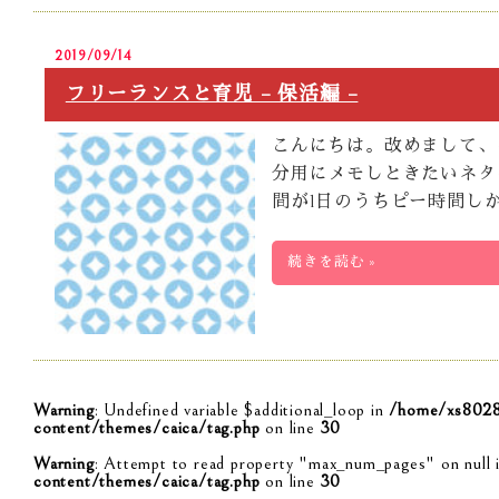
2019/09/14
フリーランスと育児 – 保活編 –
こんにちは。改めまして、
分用にメモしときたいネタ
間が1日のうちピー時間し
続きを読む »
Warning
: Undefined variable $additional_loop in
/home/xs80284
content/themes/caica/tag.php
on line
30
Warning
: Attempt to read property "max_num_pages" on null 
content/themes/caica/tag.php
on line
30