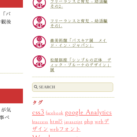
フリーランスと育児 – 幼活編
その2-
中「バ
フリーランスと育児 – 幼活編
参観後
その1-
森美術館「バスキア展 メイ
ド・イン・ジャパン」
松屋銀座「シンプルの正体 デ
ィック・ブルーナのデザイン」
展
タグ
クが気
css3
google Analytics
facebook
事ペ
php
html5
webデ
htaccess
javascript
ザイン
webフォント