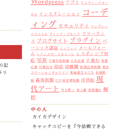
Wordpress
アプリ
アンディ・ウォー
コーデ
インスタレーション
ホル
ィング
セキュリティ
テンプレー
フリーラン
トファイル
ディック・ブルーナ
プラグイン
ブログサイト
ス
ベ
ーシック認証
メールフォー
ミッフィー
ム
レスポンシブ対
レアンドロ・エルリッヒ
写真
応
子連れ
千葉市美術館
大正浪漫
安藤
の記
幼活
幼稚園
広重
川瀬巴水
新国立美術館
東京
ラリ
ステーションギャラリー
東海道五十三次
松屋銀
現
森美術館
浮世絵
座
江戸東京博物館
代アート
解
竹久夢二
美人画
草間彌生
析
中の人
カイカデザイン
キャッチコピーを『今依頼できる