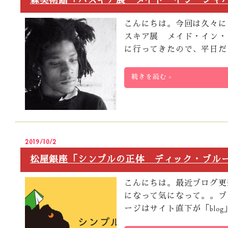
森美術館「バスキア展 メイド・イン・ジャ
こんにちは。今回は久々にタ
スキア展 メイド・イン・
に行ってきたので、平日だ
続きを読む »
2019/10/2
松屋銀座「シンプルの正体 ディック・ブル
こんにちは。最近ブログ更
になって気になって。。ブ
ージはサイト直下が「blo