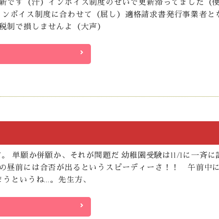
新です（汗）インボイス制度のせいで更新滞ってました（
からインボイス制度に合わせて（屈し）適格請求書発行事業者と
税制で損しませんよ（大声）
。 単願か併願か、それが問題だ 幼稚園受験は11/1に一斉に
の昼前には合否が出るというスピーディーさ！！ 午前中
まうというね…。先生方、