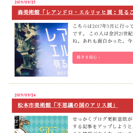
2019/09/25
森美術館「レアンドロ・エルリッヒ展：見る
こちらは2017年3月に
です。 この人は金沢21世紀
ね。あれも面白かった。今
続きを読む »
2019/09/24
松本市美術館「不思議の国のアリス展」
せっかくブログ更新意欲が
する記事をアップしようと