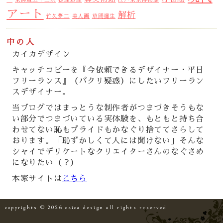
ー
東海道五十三次
松屋銀座
江戸東京博物館
アート
解析
竹久夢二
美人画
草間彌生
中の人
カイカデザイン
キャッチコピーを『今依頼できるデザイナー・平日
フリーランス』（パクリ疑惑）にしたいフリーラン
スデザイナー。
当ブログではまっとうな制作者がつまづきそうもな
い部分でつまづいている実体験を、もともと持ち合
わせてない恥もプライドもかなぐり捨ててさらして
おります。「恥ずかしくて人には聞けない」そんな
シャイでデリケートなクリエイターさんのなぐさめ
になりたい（？）
本家サイトは
こちら
copyrights © 2026 caica design all rights reserved