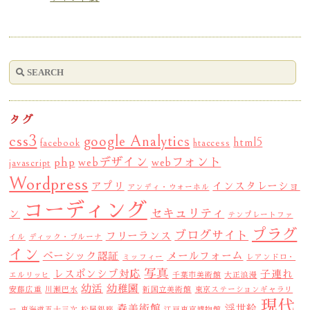
タグ
css3
google Analytics
html5
facebook
htaccess
php
webデザイン
webフォント
javascript
Wordpress
アプリ
インスタレーショ
アンディ・ウォーホル
コーディング
セキュリティ
ン
テンプレートファ
プラグ
ブログサイト
フリーランス
イル
ディック・ブルーナ
イン
ベーシック認証
メールフォーム
ミッフィー
レアンドロ・
写真
レスポンシブ対応
子連れ
エルリッヒ
千葉市美術館
大正浪漫
幼活
幼稚園
安藤広重
川瀬巴水
新国立美術館
東京ステーションギャラリ
現代
森美術館
浮世絵