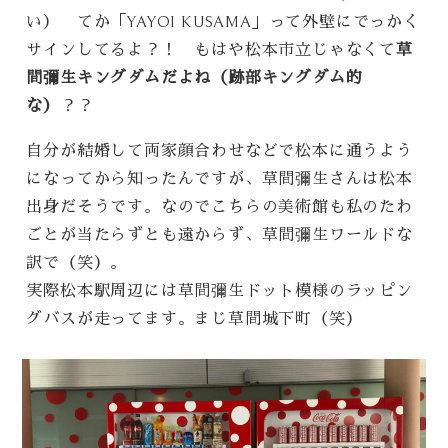
い） てか「YAYOI KUSAMA」って外壁にでっかく
サインしてるよ？！ もはや松本市立じゃなくて
草
間彌生キングダムだよね（跡部キングダム的
な）
？？
自分が結婚して両家顔合わせなどで松本に通うよう
になってから知ったんですが、草間彌生さんは松本
出身だそうです。なのでこちらの美術館も私のたわ
ごとが当たらずとも遠からず、草間彌生ワールドな
訳で（笑）。
実際松本駅周辺には草間彌生ドット模様のラッピン
グバスが走ってます。まじ草間城下町（笑）