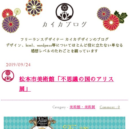
フリーランスデザイナー カイカデザインのブログ
デザイン、html、wordpress等についてほとんど役に立たない単なる
感想レベルのたわごとを綴っています
2019/09/24
松本市美術館「不思議の国のアリス
展」
Category -
美術館・美術展
Comment : 0