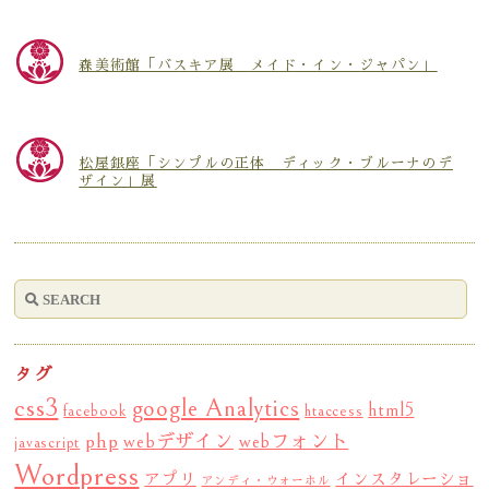
森美術館「バスキア展 メイド・イン・ジャパン」
松屋銀座「シンプルの正体 ディック・ブルーナのデ
ザイン」展
タグ
css3
google Analytics
html5
facebook
htaccess
php
webデザイン
webフォント
javascript
Wordpress
アプリ
インスタレーショ
アンディ・ウォーホル