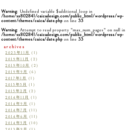
Warning
: Undefined variable $additional_loop in
/home/xs802841/caicadesign.com/public_html/wordpress/wp-
content/themes/caica/date.php
on line
33
Warning
: Attempt to read property "max_num_pages" on null in
/home/xs802841/caicadesign.com/public_html/wordpress/wp-
content/themes/caica/date.php
on line
33
archives
2023年11月
(1)
2019年11月
(2)
2019年10月
(2)
2019年9月
(6)
2017年1月
(1)
2015年5月
(1)
2015年2月
(2)
2014年11月
(1)
2014年9月
(1)
2014年7月
(11)
2014年6月
(11)
2014年5月
(10)
2013年9月
(1)