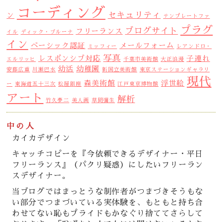
コーディング
セキュリティ
ン
テンプレートファ
プラグ
ブログサイト
フリーランス
イル
ディック・ブルーナ
イン
ベーシック認証
メールフォーム
ミッフィー
レアンドロ・
写真
レスポンシブ対応
子連れ
エルリッヒ
千葉市美術館
大正浪漫
幼活
幼稚園
安藤広重
川瀬巴水
新国立美術館
東京ステーションギャラリ
現代
森美術館
浮世絵
ー
東海道五十三次
松屋銀座
江戸東京博物館
アート
解析
竹久夢二
美人画
草間彌生
中の人
カイカデザイン
キャッチコピーを『今依頼できるデザイナー・平日
フリーランス』（パクリ疑惑）にしたいフリーラン
スデザイナー。
当ブログではまっとうな制作者がつまづきそうもな
い部分でつまづいている実体験を、もともと持ち合
わせてない恥もプライドもかなぐり捨ててさらして