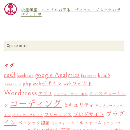
松屋銀座「シンプルの正体 ディック・ブルーナのデ
ザイン」展
タグ
css3
google Analytics
html5
facebook
htaccess
php
webデザイン
webフォント
javascript
Wordpress
アプリ
インスタレーショ
アンディ・ウォーホル
コーディング
セキュリティ
ン
テンプレートファ
プラグ
ブログサイト
フリーランス
イル
ディック・ブルーナ
イン
ベーシック認証
メールフォーム
ミッフィー
レアンドロ・