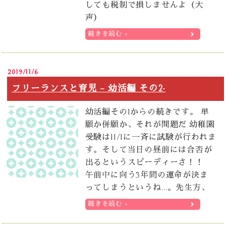
しても税制で損しませんよ（大
声）
続きを読む »
2019/11/6
フリーランスと育児 – 幼活編 その2-
幼活編その1からの続きです。 単
願か併願か、それが問題だ 幼稚園
受験は11/1に一斉に試験が行われま
す。そして当日の昼前には合否が
出るというスピーディーさ！！
午前中に向う3年間の運命が決ま
ってしまうというね…。先生方、
続きを読む »