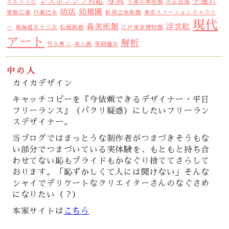
写真
レスポンシブ対応
子連れ
エルリッヒ
千葉市美術館
大正浪漫
幼活
幼稚園
安藤広重
川瀬巴水
新国立美術館
東京ステーションギャラリ
現代
森美術館
浮世絵
ー
東海道五十三次
松屋銀座
江戸東京博物館
アート
解析
竹久夢二
美人画
草間彌生
中の人
カイカデザイン
キャッチコピーを『今依頼できるデザイナー・平日
フリーランス』（パクリ疑惑）にしたいフリーラン
スデザイナー。
当ブログではまっとうな制作者がつまづきそうもな
い部分でつまづいている実体験を、もともと持ち合
わせてない恥もプライドもかなぐり捨ててさらして
おります。「恥ずかしくて人には聞けない」そんな
シャイでデリケートなクリエイターさんのなぐさめ
になりたい（？）
本家サイトは
こちら