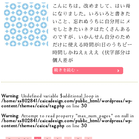
こんにちは。改めまして、はい母
になりました。いろいろと書きた
いこと、忘れぬうちに自分用にメ
モしときたいネタはたくさんある
のですが、いかんせん自分のため
だけに使える時間が1日のうちピー
時間しかねえぇええ（伏字部分は
個人差が
続きを読む »
Warning
: Undefined variable $additional_loop in
/home/xs802841/caicadesign.com/public_html/wordpress/wp-
content/themes/caica/tag.php
on line
30
Warning
: Attempt to read property "max_num_pages" on null in
/home/xs802841/caicadesign.com/public_html/wordpress/wp-
content/themes/caica/tag.php
on line
30