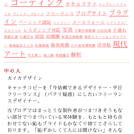
コーディング
セキュリティ
ン
テンプレートファ
プラグ
ブログサイト
フリーランス
イル
ディック・ブルーナ
イン
ベーシック認証
メールフォーム
ミッフィー
レアンドロ・
写真
レスポンシブ対応
子連れ
エルリッヒ
千葉市美術館
大正浪漫
幼活
幼稚園
安藤広重
川瀬巴水
新国立美術館
東京ステーションギャラリ
現代
森美術館
浮世絵
ー
東海道五十三次
松屋銀座
江戸東京博物館
アート
解析
竹久夢二
美人画
草間彌生
中の人
カイカデザイン
キャッチコピーを『今依頼できるデザイナー・平日
フリーランス』（パクリ疑惑）にしたいフリーラン
スデザイナー。
当ブログではまっとうな制作者がつまづきそうもな
い部分でつまづいている実体験を、もともと持ち合
わせてない恥もプライドもかなぐり捨ててさらして
おります。「恥ずかしくて人には聞けない」そんな