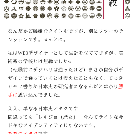
なんだかご機嫌なタイトルですが、別にフツーのテ
ンションです。ほんとに。
私はWEBデザイナーとして生計を立ててますが、美
術系の学校とは無縁でしたw
（転職前にデジハリは通ったけど）まさか自分がデ
ザインで食っていくとは考えたこともなく、てっき
りモノ書きか日本史の研究者になるんだとばかり
勝
手に
思い込んでました。
ええ、単なる日本史オタクです
間違っても「レキジョ（歴女）」なんてライトな今
ドキなアイデンティティじゃないです。
ただのオタク
ですw